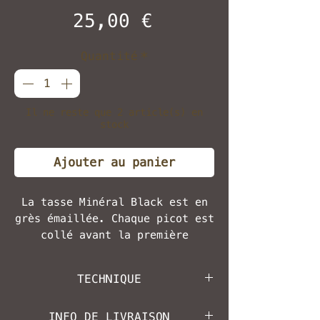
Prix
25,00 €
Quantité
*
Il ne reste que 2 article(s) en
stock
Ajouter au panier
La tasse Minéral Black est en
grès émaillée. Chaque picot est
collé avant la première
cuisson.
Dimension : 5 x h 9 cm
TECHNIQUE
Adapté au lave-vaisselle et aux
aliments.
Céramique développée et
INFO DE LIVRAISON
Elle convient aussi bien pour