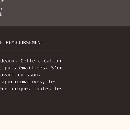
ue
s,
à
E REMBOURSEMENT
rdeaux. Cette création
C puis émaillées. S'en
 avant cuisson.
 approximatives, les
èce unique. Toutes les