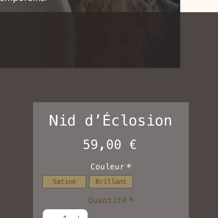
Nid d’Éclosion
Prix
59,00 €
Couleur
*
Satiné
Brillant
Quantité
*