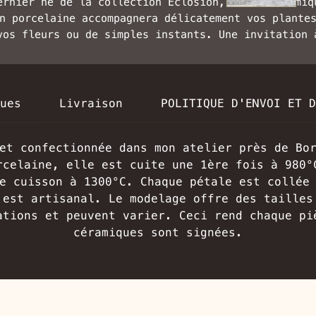
ernier né de la collection Éclosion, cette céramiq
n porcelaine accompagnera délicatement vos plante
vos fleurs ou de simples instants. Une invitation 
la beauté et à la douceur avec ses pétales et son
fini satiné.
Il existe une autre variante avec une finition
brillante.
ues
Livraison
POLITIQUE D'ENVOI ET D
Dimensions : 14 cm de diamètre x 8 cm de haut.
Pièce signée.
et confectionnée dans mon atelier près de Bo
rcelaine, elle est cuite une 1ère fois à 980°
e cuisson à 1300°C. Chaque pétale est collée
est artisanal. Le modelage offre des tailles
ations et peuvent varier. Ceci rend chaque pi
céramiques sont signées.