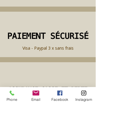
PAIEMENT SÉCURISÉ
PAIEMENT SÉCURISÉ
Visa - Paypal 3 x sans frais
ASSURANCE CASSE ET PERTE
ASSURANCE CASSE ET PERTE
Phone
Email
Facebook
Instagram
incluses