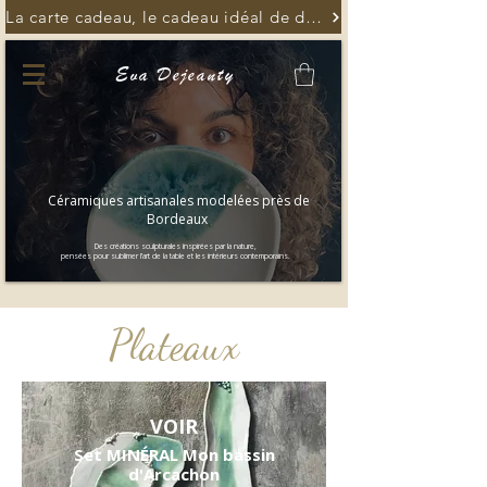
La carte cadeau, le cadeau idéal de dernière minute
Eva Dejeanty
Céramiques artisanales modelées près de
Bordeaux
Des créations sculpturales inspirées par la nature,
pensées pour sublimer l’art de la table et les intérieurs contemporains.
Plateaux
VOIR
Set MINÉRAL Mon bassin
d'Arcachon