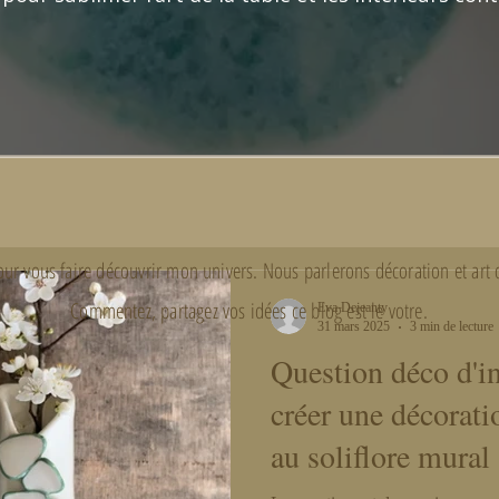
 vous faire découvrir mon univers. Nous parlerons décoration et art de 
Commentez, partagez vos idées ce blog est le votre.
Eva Dejeanty
31 mars 2025
3 min de lecture
Question déco d'i
créer une décorati
au soliflore mural