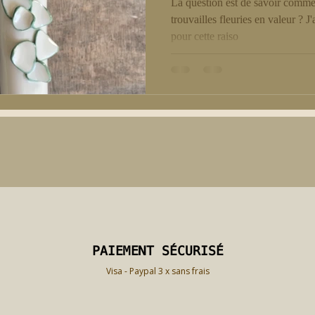
La question est de savoir comme
trouvailles fleuries en valeur ? J'
pour cette raiso
PAIEMENT SÉCURISÉ
PAIEMENT SÉCURISÉ
Visa - Paypal 3 x sans frais